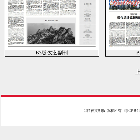
B3版:文艺副刊