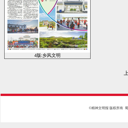
4版:乡风文明