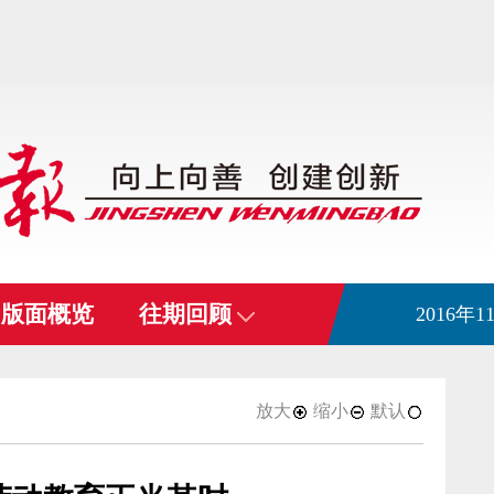
版面概览
往期回顾
2016年
放大
缩小
默认