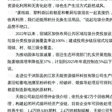
资源化利用和无害化处理，绿色生产生活方式蔚然成风。
“废纸箱、塑料袋以前都是和餐厨垃圾混在一起直接扔，
收再利用，我们还能用积分兑换生活用品。”说起垃圾分类
晶赞不绝口。
2022年以来，宿城区加快布局公共区域垃圾分类投放设
垃圾分类投放设施覆盖率达100%；建成投用乡镇压缩式垃
现镇、村、组三级全覆盖。
为推动固体垃圾减量，宿迁生态环境部门扎实开展危险废
险废物填埋率降低至37%，计划到2025年年底控制在5%
说。
走进位于沭阳县的江苏天能资源循环科技有限公司生产
废旧铅蓄电池挪至粉碎机中，经破碎、熔炼等处理后可得到
都是制造新电池的原材料。
天能公司副总经理仲金强介绍，依托全省2万个回收网点
理，构建起闭环式循环经济产业链。目前企业年可回收处理废
吨再生铅、1.4万吨ABS塑料、2.4万吨精制硫酸。天能公