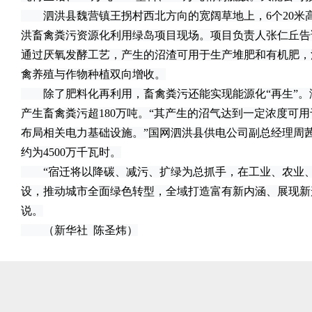
泗洪县魏营镇王拐村西北方向的宽阔草地上，6个20米
洪畜禽粪污资源化利用绿岛项目现场。项目负责人张仁丘告
通过厌氧发酵工艺，产生的沼渣可用于生产堆肥和有机肥，
禽养殖与作物种植双向增收。
除了肥料化再利用，畜禽粪污还能实现能源化“再生”。泗
产生畜禽粪污超180万吨。“其产生的沼气达到一定浓度可
布局相关电力基础设施。”国网泗洪县供电公司副总经理周
约为4500万千瓦时。
“宿迁将以降碳、减污、扩绿为总抓手，在工业、农业、生
设，推动城市全面绿色转型，全域打造富有新内涵、展现新形
说。
（新华社 陈圣炜）