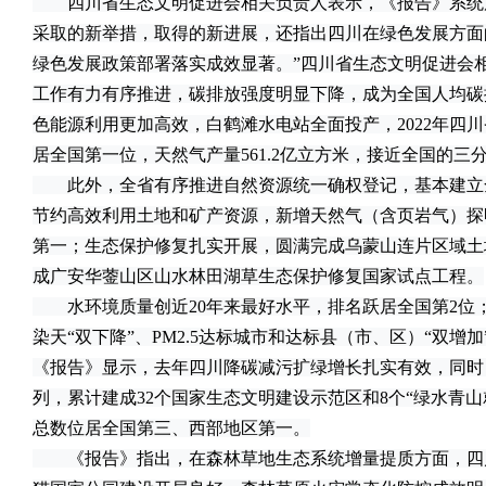
四川省生态文明促进会相关负责人表示，《报告》系统展现
采取的新举措，取得的新进展，还指出四川在绿色发展方面
绿色发展政策部署落实成效显著。”四川省生态文明促进会
工作有力有序推进，碳排放强度明显下降，成为全国人均碳
色能源利用更加高效，白鹤滩水电站全面投产，2022年四川
居全国第一位，天然气产量561.2亿立方米，接近全国的三
此外，全省有序推进自然资源统一确权登记，基本建立
节约高效利用土地和矿产资源，新增天然气（含页岩气）探明
第一；生态保护修复扎实开展，圆满完成乌蒙山连片区域土
成广安华蓥山区山水林田湖草生态保护修复国家试点工程。
水环境质量创近20年来最好水平，排名跃居全国第2位；大
染天“双下降”、PM2.5达标城市和达标县（市、区）“双增
《报告》显示，去年四川降碳减污扩绿增长扎实有效，同时
列，累计建成32个国家生态文明建设示范区和8个“绿水青
总数位居全国第三、西部地区第一。
《报告》指出，在森林草地生态系统增量提质方面，四