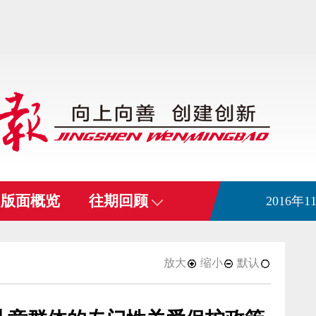
版面概览
往期回顾
2016年
放大
缩小
默认