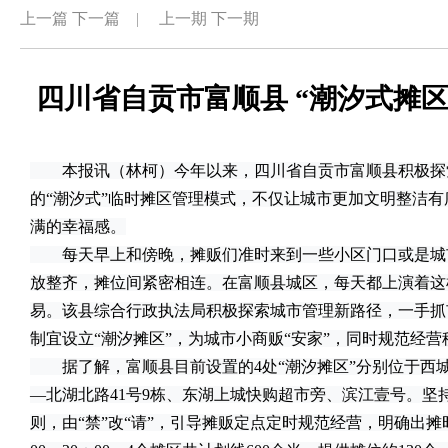
上一篇
下一篇
|
上一期
下一期
四川省自贡市富顺县 “潮汐式摊区
本报讯（林柯）今年以来，四川省自贡市富顺县积极探
的“潮汐式”临时摊区管理模式，不仅让城市更加文明整洁有
满的幸福感。
每天早上和傍晚，摊贩们准时来到一些小区门口或是城
放整齐，摊位间紧密相连。在富顺县城区，每天都上演着这
易。该县综合行政执法局积极探索城市管理新路径，一手抓
制宜设立“潮汐摊区”，为城市小商贩“安家”，同时规范经
据了解，富顺县目前设置的4处“潮汐摊区”分别位于西城
—北湖北路41号9栋、东湖上城快购超市旁、滨江壹号。坚
则，由“禁”改“请”，引导摊贩定点定时规范经营，明确出摊时间