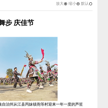
放大
缩小
默认
舞步 庆佳节
侗族自治州从江县丙妹镇尧等村迎来一年一度的芦笙