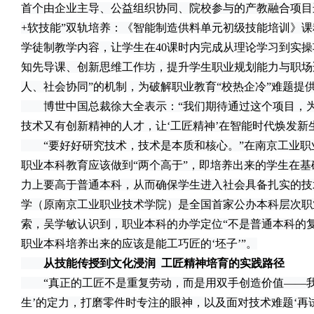
首个由企业主导、公益组织协同、院校参与的产教融合项目
+软技能”双轨培养：《智能制造供料单元初级技能培训》
学徒制教学内容，让学生在40课时内完成从理论学习到实
知先导课、创新思维工作坊，提升学生职业规划能力与职场
人、社会协同”的机制，为破解职业教育“校热企冷”难题提
博世中国总裁徐大全表示：“我们期待通过这个项目，为
技术又有创新精神的人才，让‘工匠精神’在智能时代焕发新
“要好好研究技术，技术是本质和核心。”在南京工业职
职业本科教育应该做到“两个高于”，即培养出来的学生在
力上要高于普通本科，从而确保学生进入社会具备扎实的技
学（原南京工业职业技术学院）是全国首家公办本科层次职
索，吴学敏认识到，职业本科的办学定位“不是普通本科的
职业本科培养出来的应该是能工巧匠的‘坯子’”。
从技能传授到文化浸润 工匠精神培育的实践路径
“真正的工匠不是重复劳动，而是用双手创造价值——我
生’的定力，打磨零件时专注的眼神，以及面对技术难题‘再试