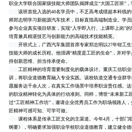
职业大学联合国家级技能大师团队揭牌成立“大国工匠班”
该班首批入选的40名学员中，不乏高考成绩超本科线的
师郑志明学习新能源汽车技术，目标直指高端制造业。学员
参与企业真实项目研发，实现“入学即入行、上课即上岗”
培育兼具精湛技艺与创新能力的高端技术技能精英。
开班式上，广西汽车集团首席专家郑志明以27年钳工生
技能大师的成长历程。他强调“精度是工匠的生命”，并对
持创新思维、担当传承使命。
工匠精神的培育需要制度化的载体设计。重庆工信职业学
训，将职业道德教育融入专业实践。该校轨道交通专业群学
愿服务达千余人次，在真实工作场景中培养职业责任感。这
的职业精神转化为具体的行动准则。同样，博世“未来新工
过“工匠精神工作坊”，邀请企业优秀员工作为职场领路人，
匠精神可感可知、可学可做。
课程体系是传承工匠文化的主渠道。今年4月，十部门联
纲要》，明确要求加强职业学校职业道德教育，建立健全德