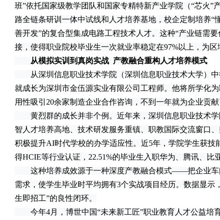
班”依托国家级教学团队和国家专精特新产业学院（“芯火”
路全链条研训一体中试线和人才培养基地，校企定制培养“
善开发”的复合型集成电路工程技术人才。这种“产业链需要
接，使得职业院校毕业生一次就业率稳定在97%以上，为
从模拟实训到真岗实战 产教融合重构人才培养模式
从深圳信息职业技术学院（深圳信息职业技术大学）中
就成长为深圳市金伍源实业有限公司工程师。他将所学化为
用性吸引20余家制造企业合作咨询，不到一年就为企业贡献了
黄烈群的成长并非个例。近年来，深圳信息职业技术学院
智人才培养高地、技术研发服务重镇、职教国际交流窗口、
积极提升AI时代学校的办学适应性。近5年，学院学生获技能
得HCIE等行业认证，22.51%的毕业生入职华为、腾讯、
这种培养成效源于一种深度产教融合模式——把企业车
需求，使学生毕业时平均拥有3个实战项目经历。数据显示，
生即招工”的良性闭环。
今年4月，博世中国“未来新工匠”职业教育人才公益培