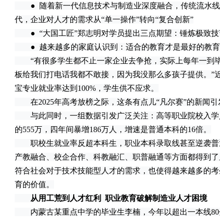
● 随着新一代信息技术与制造业深度融合，传统流水线工
代，企业对人才的需求从“单一操作”转向“复合创新”
● “大国工匠”郑志明对学员提出三点期望：锤炼极致技
● 越来越多的家庭认识到：适合的教育才是最好的教育
“有很多学生都不止一家企业去争抢，实际上每年一到毕
板给我们打电话我都不敢接，因为我没那么多孩子提供。”
宝专业就业率达到100%，学生供不应求。
在2025年高考放榜之际，这条有点儿“凡尔赛”的新闻引
与此同时，一组数据引发广泛关注：高等职业院校入学人数从2
的555万，四年间暴增186万人，增速是普通本科的16倍。
职校生就业率反超本科生，职业本科录取线甚至逆袭普
产教融合、校企合作、科教融汇、职普融通等方面都得到了
符合社会对于技术技能型人才的需求，也使得越来越多的考
育的价值。
从用工荒到人才红利 职业教育破解制造业人才困境
内蒙古某重点中学的毕业生李楠，今年以超出一本线80