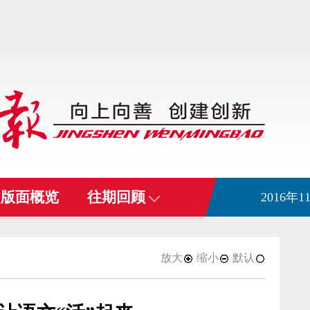
版面概览
往期回顾
2016年
放大
缩小
默认