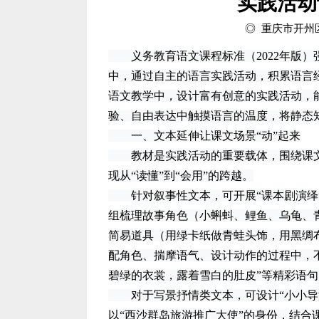
实践活动
◎ 重庆市开州
义务教育语文课程标准（2022年版）
中，通过自主的语言实践活动，积累语言
语文教学中，设计富有创意的实践活动，
验、自由表达中触摸语言的温度，将静态
一、文本延伸让课文场景“动”起来
教材是实践活动的重要载体，围绕课文
现从“读懂”到“会用”的跨越。
针对叙事性文本，可开展“课本剧演绎”
组梳理故事角色（小蝌蚪、鲤鱼、乌龟、
简易道具（用绿卡纸做青蛙头饰，用黑绸
配角色、揣摩语气、设计动作的过程中，
碧绿的衣裳，露着雪白的肚皮”等精彩语句
对于写景抒情类文本，可设计“小小导游
以“西沙群岛旅游推广大使”的身份，结合课