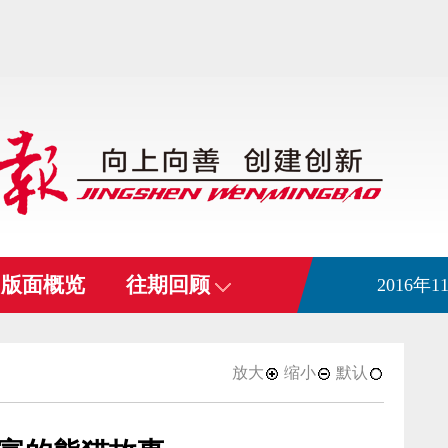
版面概览
往期回顾
2016年
放大
缩小
默认