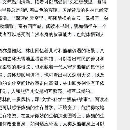
文笔温润清新。读者可以感受到“久在樊笼里，复得
村的早晨总是涌动着白色的雾霭。房屋背后的树林已经变
荡漾。”“深蓝的天空里，那团酥松的白云，像极了一朵
生动细致，富有画面感。阅读本书时，犹如徜徉在一个
读者可以感受到自然本身的叙事能力，也能体悟到人
亦是如此。林山回忆着儿时和熊猫偶遇的场景，真
糊糊去冰天雪地里喂食熊猫，可以看出村民的善良和
灵柔软的那根弦，也承载着一代人守护熊猫的集体记
碍，最终却顺利进行，也可看出村民深明大义，以及
题的文化空间让故事走向高潮，林山回乡创业有了依
可见，人和熊猫其实是相互照亮、相互成就的。
的一贯风格，即“文学+科学”“熊猫+故事”。阅读本
更可以感悟熊猫的生存哲学。环境变了，熊猫勇敢地
生存物资。在复杂微妙的生物演变图谱上，熊猫的生
如何改变自身，如何适应环境，人类从熊猫身上可以