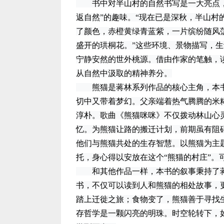
书中对半山村的自然书写是一大亮点，
返自然”的趣味。“现在已是深秋，半山
了颜色，赤橙黄绿青蓝紫，一片缤纷随风
盛开的珙桐花。”这些环境、景物描写，
宁静安然的世外桃源。借由作家的笔触，
从自然中汲取的精神养分。
熊猫是蒋林系列作品的核心主角，本书
切中又带着梦幻。父亲端着热气腾腾的米
淳朴。歌曲《熊猫咪咪》不仅拨动林山心
忆。为熊猫让路的搬迁计划，前期虽有阻
他们与熊猫共处的生存智慧。以熊猫为主
托，身心得以安放在这个“熊猫的村庄”。
和其他作品一样，本书的叙事秉持了蒋林
书，不仅可以读到人和熊猫的相处故事，
踏上迁徙之旅；食物变了，熊猫善于寻找
存哲学是一颗闪亮的明珠。时空轮转下，