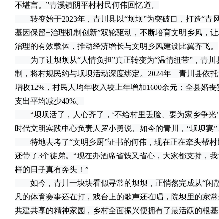
不堪言。”青溪镇阴平村村民何伟回忆道。
转变始于2023年，青川县以“坝坝”为突破口，打造“青
基因保留+治理机制创新”双轮驱动，不断培育文明乡风，
治理的有效载体，推动经济增长与文明乡风建设比翼齐飞。
为了让坝坝从“人情负担”真正转变为“温情纽带”，青川县
制，将村规民约与坝坝活动深度绑定。2024年，青川县依托
增收12%，村民人均年收入较上年增加1600余元；全县婚丧
支出平均减少40%。
“坝坝活了，人心齐了，‘不给村里丢脸、要为家乡争光’
时代文明实践中心负责人罗小勇说。如今的青川，“坝坝宴
特地去考了“文明乡厨”证书的何伟，现在正在牵头帮村
还带了3个徒弟。“现在办酒席省钱又省心，大家都支持，我
样的日子真有奔头！”
如今，青川一块块看似寻常的坝坝，正悄然完成从“闲散角
凡的体育赛事还在打，戏台上的歌声还在唱，院坝里的家常
共建共享的精神家园，乡村全面振兴便拥有了最活跃的根基