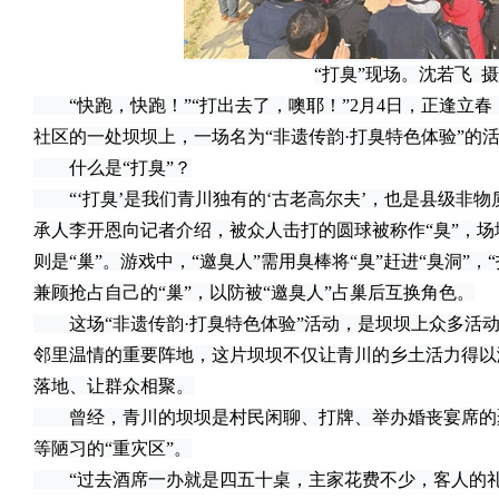
“打臭”现场。沈若飞 摄
“快跑，快跑！”“打出去了，噢耶！”2月4日，正逢立
社区的一处坝坝上，一场名为“非遗传韵·打臭特色体验”的
什么是“打臭”？
“‘打臭’是我们青川独有的‘古老高尔夫’，也是县级非物质
承人李开恩向记者介绍，被众人击打的圆球被称作“臭”，场
则是“巢”。游戏中，“邀臭人”需用臭棒将“臭”赶进“臭洞”
兼顾抢占自己的“巢”，以防被“邀臭人”占巢后互换角色。
这场“非遗传韵·打臭特色体验”活动，是坝坝上众多活动
邻里温情的重要阵地，这片坝坝不仅让青川的乡土活力得以
落地、让群众相聚。
曾经，青川的坝坝是村民闲聊、打牌、举办婚丧宴席的
等陋习的“重灾区”。
“过去酒席一办就是四五十桌，主家花费不少，客人的礼金也