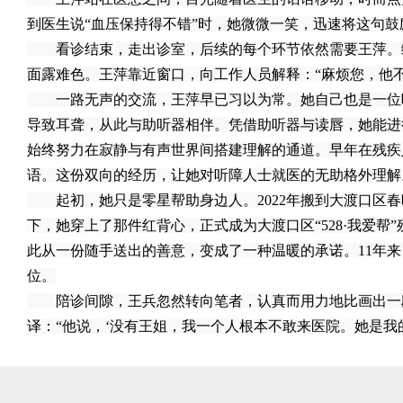
到医生说“血压保持得不错”时，她微微一笑，迅速将这句鼓
看诊结束，走出诊室，后续的每个环节依然需要王萍。
面露难色。王萍靠近窗口，向工作人员解释：“麻烦您，他
一路无声的交流，王萍早已习以为常。她自己也是一位听
导致耳聋，从此与助听器相伴。凭借助听器与读唇，她能进
始终努力在寂静与有声世界间搭建理解的通道。早年在残疾
语。这份双向的经历，让她对听障人士就医的无助格外理解
起初，她只是零星帮助身边人。2022年搬到大渡口区春
下，她穿上了那件红背心，正式成为大渡口区“528·我爱帮
此从一份随手送出的善意，变成了一种温暖的承诺。11年
位。
陪诊间隙，王兵忽然转向笔者，认真而用力地比画出一
译：“他说，‘没有王姐，我一个人根本不敢来医院。她是我