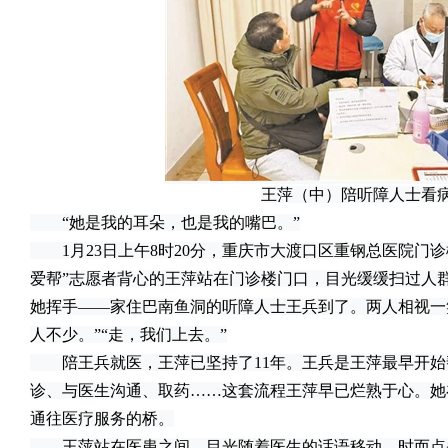
王萍（中）陪听障人士看
“她是我的耳朵，也是我的嘴巴。”
1月23日上午8时20分，重庆市大渡口区重钢总医院门诊楼
爱帮”志愿者背心的王萍站在门诊楼门口，目光缓缓扫过人
她挥手——家住巴南鱼洞的听障人士王兵到了。两人相视一
人不少。”“走，我们上去。”
陪王兵就医，王萍已坚持了11年。王兵是王萍最早开始
诊、与医生沟通、取药……这套流程王萍早已烂熟于心。她
通往医疗服务的桥。
王萍站在医患之间，目光随着医生的话语移动，时而点头