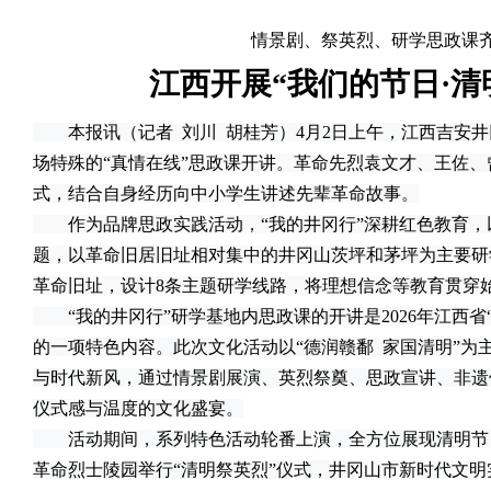
情景剧、祭英烈、研学思政课
江西开展“我们的节日·清
本报讯（记者 刘川 胡桂芳）4月2日上午，江西吉安井
场特殊的“真情在线”思政课开讲。革命先烈袁文才、王佐、
式，结合自身经历向中小学生讲述先辈革命故事。
作为品牌思政实践活动，“我的井冈行”深耕红色教育，
题，以革命旧居旧址相对集中的井冈山茨坪和茅坪为主要研
革命旧址，设计8条主题研学线路，将理想信念等教育贯穿
“我的井冈行”研学基地内思政课的开讲是2026年江西省
的一项特色内容。此次文化活动以“德润赣鄱 家国清明”为
与时代新风，通过情景剧展演、英烈祭奠、思政宣讲、非遗
仪式感与温度的文化盛宴。
活动期间，系列特色活动轮番上演，全方位展现清明节
革命烈士陵园举行“清明祭英烈”仪式，井冈山市新时代文明实