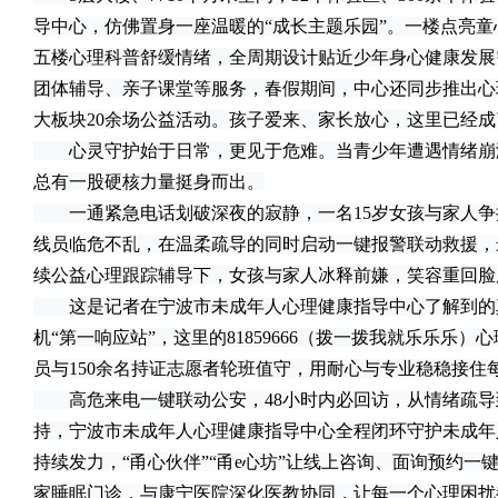
导中心，仿佛置身一座温暖的“成长主题乐园”。一楼点亮
五楼心理科普舒缓情绪，全周期设计贴近少年身心健康发展
团体辅导、亲子课堂等服务，春假期间，中心还同步推出心
大板块20余场公益活动。孩子爱来、家长放心，这里已经
心灵守护始于日常，更见于危难。当青少年遭遇情绪崩
总有一股硬核力量挺身而出。
一通紧急电话划破深夜的寂静，一名15岁女孩与家人争
线员临危不乱，在温柔疏导的同时启动一键报警联动救援，
续公益心理跟踪辅导下，女孩与家人冰释前嫌，笑容重回脸
这是记者在宁波市未成年人心理健康指导中心了解到的
机“第一响应站”，这里的81859666（拨一拨我就乐乐乐）
员与150余名持证志愿者轮班值守，用耐心与专业稳稳接住
高危来电一键联动公安，48小时内必回访，从情绪疏导
持，宁波市未成年人心理健康指导中心全程闭环守护未成年
持续发力，“甬心伙伴”“甬e心坊”让线上咨询、面询预约一键
家睡眠门诊，与康宁医院深化医教协同，让每一个心理困扰