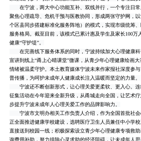
在宁波，两大中心功能互补、双线并行，一个专注日常
聚焦心理疏导、危机干预与医教协同，形成两张守护网，以“1
个区县同步搭建标准化服务阵地）的模式，实现市级统筹、
服务格局。截至目前，该模式已累计惠及学生及家长100万
健康“守护堤”。
在完善线下服务体系的同时，宁波持续加大心理健康科
宣讲到线上“甬上心晴课堂”微课，从青少年心理健康绘画
情绪被温柔守护。本土教育媒体宁波未来作家报社深度参与
普传播，为呵护未成年人健康成长注入温暖而坚定的力量。
宁波还不断创新形式，让心理关爱更柔软、更入心。连续
征集活动在今年迎来全新升级，从甬城走向全国，让艺术疗
步提升宁波未成年人心理关爱工作的品牌影响力。
宁波市文明办相关工作负责人介绍，作为全国首批社会
正全面推进健康学校建设，选聘医疗卫生人员兼任中小学校
直接送到校园一线；积极探索设立青少年心理健康专项救助
询费用补助，努力排除心灵求助的经济阻碍，让未成年人思