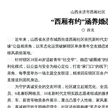
山西永济市西厢社区
“西厢有约”涵养婚
◎ 薛克
近年来，山西省永济市城西街道西厢社区依托新时代文明
缘”公益相亲角，以常态化运营破解辖区单身青年交友婚恋
移风易俗落地。
针对辖区18至40岁适龄青年“社交窄”、婚恋“破圈难”
利化模式，以公益与安全为核心定位，打造“家门口”的线
亲角、每季度举办一场主题交友联谊，精准回应辖区百余户
直接送到居民身边。
为守护真诚安全的交友环境，社区建立起规范化、全流程
员、6名兼职网格员、10名新时代文明实践志愿者组成的服
房、车、薪资等物质条件展示，重点凸显个人性格、家风素
合、真诚相守的文明婚恋理念。社区还创新构建“常态化开放