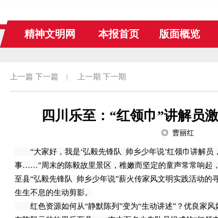
精神文明网
本报首页
版面概览
上一篇
下一篇
|
上一期
下一期
四川乐至：“红领巾”讲解员激
◎ 曹丽红
“大家好，我是‘弘毅先锋队 帅乡少年说’红领巾讲解员
事……”周末的陈毅故里景区，稚嫩而坚定的童声常常响起
至县“弘毅先锋队 帅乡少年说”薪火传家风文明实践活动的
生生不息的生动剪影。
红色资源如何从“静默陈列”变为“生动讲述”？优良家风如