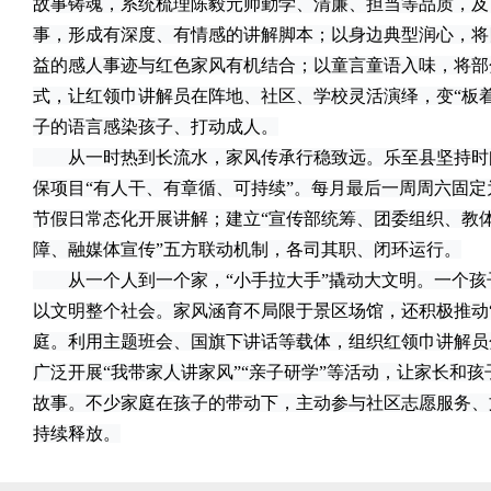
故事铸魂，系统梳理陈毅元帅勤学、清廉、担当等品质，及
事，形成有深度、有情感的讲解脚本；以身边典型润心，将
益的感人事迹与红色家风有机结合；以童言童语入味，将部
式，让红领巾讲解员在阵地、社区、学校灵活演绎，变“板着
子的语言感染孩子、打动成人。
从一时热到长流水，家风传承行稳致远。乐至县坚持时
保项目“有人干、有章循、可持续”。每月最后一周周六固定
节假日常态化开展讲解；建立“宣传部统筹、团委组织、教
障、融媒体宣传”五方联动机制，各司其职、闭环运行。
从一个人到一个家，“小手拉大手”撬动大文明。一个孩
以文明整个社会。家风涵育不局限于景区场馆，还积极推动
庭。利用主题班会、国旗下讲话等载体，组织红领巾讲解员
广泛开展“我带家人讲家风”“亲子研学”等活动，让家长和
故事。不少家庭在孩子的带动下，主动参与社区志愿服务、
持续释放。