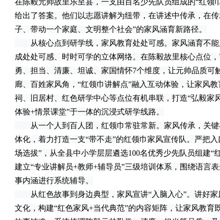
在陈毅元帅故里乐至县，一支由百名少先队员组成的“红领
给出了答案。他们以志愿讲解为纽带，在讲述中传承，在传
子、带动一个家庭、文明整个社会”的家风涵育新路径。
从核心点到研学线，家风教育处处可感。家风涵育不能
成处处可感、时时可学的立体网络。在陈毅故里核心点位，
勇、担当、清廉、坦诚、家国情怀7个维度，让元帅品质可
廊、百姓家风角，“红领巾讲解点”融入互动体验，让家风
祠、旧居村、红色研学中心等点位有机串联，打造“弘毅家风
体验+情景课堂”于一体的沉浸式研学线路。
从一个人到百人团，红领巾常驻常新。家风传承，关键在
体化，着力打造一支“带不走”的红领巾家风宣传队。严把入
场选拔”，从全县中小学层层遴选100名优秀少先队员组建“
建立“专业讲解员+教师+辅导员”三级培训体系，围绕语言
事内涵进行系统辅导。
从红色故事到身边典型，家风宣讲“入脑入心”。讲好家
文化，构建“红色家风+当代典范”的内容矩阵，让家风教育