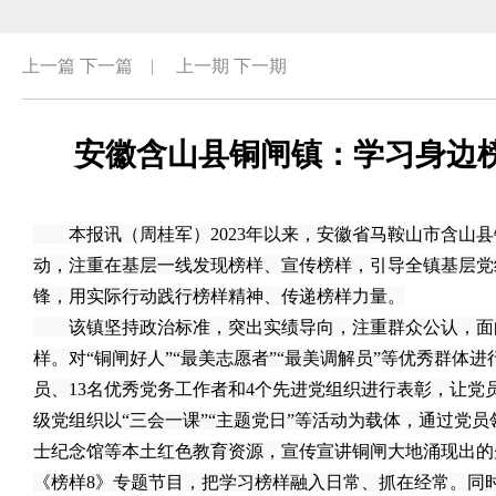
上一篇
下一篇
|
上一期
下一期
安徽含山县铜闸镇：学习身边榜
本报讯（周桂军）2023年以来，安徽省马鞍山市含山县
动，注重在基层一线发现榜样、宣传榜样，引导全镇基层党
锋，用实际行动践行榜样精神、传递榜样力量。
该镇坚持政治标准，突出实绩导向，注重群众公认，面
样。对“铜闸好人”“最美志愿者”“最美调解员”等优秀群体
员、13名优秀党务工作者和4个先进党组织进行表彰，让党
级党组织以“三会一课”“主题党日”等活动为载体，通过党
士纪念馆等本土红色教育资源，宣传宣讲铜闸大地涌现出的
《榜样8》专题节目，把学习榜样融入日常、抓在经常。同