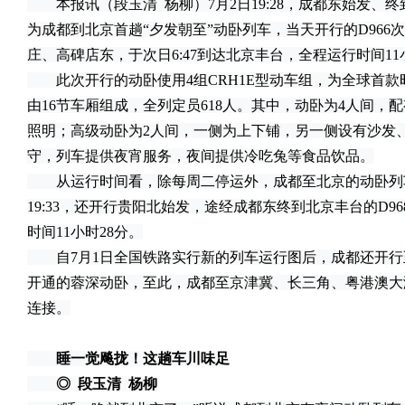
本报讯（段玉清 杨柳）7月2日19:28，成都东始发、终
为成都到北京首趟“夕发朝至”动卧列车，当天开行的D96
庄、高碑店东，于次日6:47到达北京丰台，全程运行时间11
此次开行的动卧使用4组CRH1E型动车组，为全球首款时
由16节车厢组成，全列定员618人。其中，动卧为4人间，
照明；高级动卧为2人间，一侧为上下铺，另一侧设有沙发、
守，列车提供夜宵服务，夜间提供冷吃兔等食品饮品。
从运行时间看，除每周二停运外，成都至北京的动卧列
19:33，还开行贵阳北始发，途经成都东终到北京丰台的D
时间11小时28分。
自7月1日全国铁路实行新的列车运行图后，成都还开行
开通的蓉深动卧，至此，成都至京津冀、长三角、粤港澳大
连接。
睡一觉飚拢！这趟车川味足
◎ 段玉清 杨柳