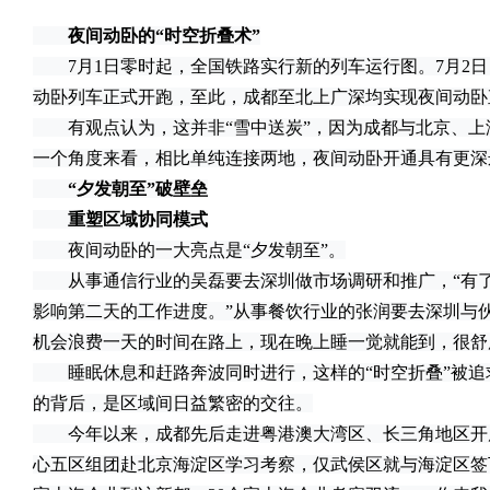
夜间动卧的“时空折叠术”
7月1日零时起，全国铁路实行新的列车运行图。7月2日
动卧列车正式开跑，至此，成都至北上广深均实现夜间动卧
有观点认为，这并非“雪中送炭”，因为成都与北京、上
一个角度来看，相比单纯连接两地，夜间动卧开通具有更深
“夕发朝至”破壁垒
重塑区域协同模式
夜间动卧的一大亮点是“夕发朝至”。
从事通信行业的吴磊要去深圳做市场调研和推广，“有了
影响第二天的工作进度。”从事餐饮行业的张润要去深圳与
机会浪费一天的时间在路上，现在晚上睡一觉就能到，很舒
睡眠休息和赶路奔波同时进行，这样的“时空折叠”被追
的背后，是区域间日益繁密的交往。
今年以来，成都先后走进粤港澳大湾区、长三角地区开展
心五区组团赴北京海淀区学习考察，仅武侯区就与海淀区签下