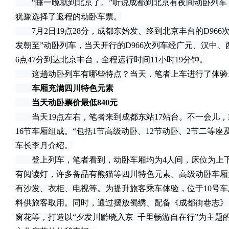
“睡一晚就到北京了。”听说成都到北京有夜间动卧列车
犹豫选择了返程的动卧车票。
7月2日19点28分，成都东始发、终到北京丰台的D966
发朝至”动卧列车，当天开行的D966次列车经广元、汉中
6点47分到达北京丰台，全程运行时间11小时19分钟。
这趟动卧列车有哪些特点？当天，笔者上车进行了体验
车厢充满四川特色元素
当天动卧票价最低840元
当天19点左右，笔者来到成都东站17站台。不一会儿，D
16节车厢组成。“包括1节高级动卧、12节动卧、2节二等座
车长李月介绍。
登上列车，笔者看到，动卧车厢均为4人间，床位为上下
有阅读灯，许多备品有熊猫等四川特色元素。高级动卧车厢
有沙发、衣柜、电视等。为提升旅客乘车体验，位于10号
料供旅客取用。同时，通过摆放蜀绣、配备《成都街巷志》
窗花等，打造以“夕发川黔晓入京 千里畅游自在行”为主题