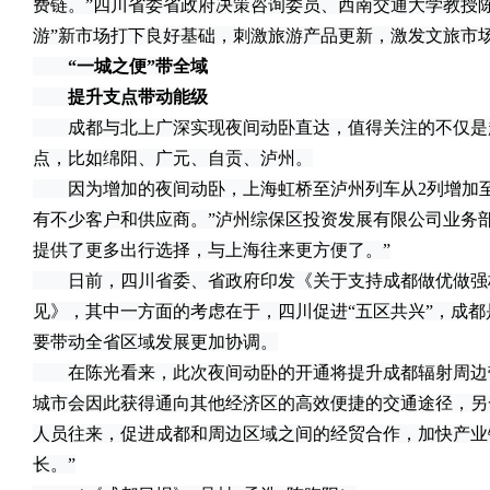
费链。”四川省委省政府决策咨询委员、西南交通大学教授
游”新市场打下良好基础，刺激旅游产品更新，激发文旅市
“一城之便”带全域
提升支点带动能级
成都与北上广深实现夜间动卧直达，值得关注的不仅是
点，比如绵阳、广元、自贡、泸州。
因为增加的夜间动卧，上海虹桥至泸州列车从2列增加至
有不少客户和供应商。”泸州综保区投资发展有限公司业务
提供了更多出行选择，与上海往来更方便了。”
日前，四川省委、省政府印发《关于支持成都做优做强极
见》，其中一方面的考虑在于，四川促进“五区共兴”，成
要带动全省区域发展更加协调。
在陈光看来，此次夜间动卧的开通将提升成都辐射周边带
城市会因此获得通向其他经济区的高效便捷的交通途径，另
人员往来，促进成都和周边区域之间的经贸合作，加快产业
长。”