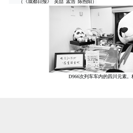
（《成都日报》 吴喆 孟浩 陈煦阳）
D966次列车车内的四川元素。