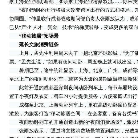
家上海企业到访新都，30余家上海企业考察双流……你来
“夜间动卧的开行将极大改变跨区出行的方式和格局，东南
协同圈。”仲量联行成都战略顾问部负责人张雨放认为，成
已从“产业-人才—资金—技术”的梯度转移，变成更多的双
“移动旅居”拓场景
延长文旅消费链条
上月，孟先生利用周末去了一趟北京环球影城，“为了能
票。”孟先生说，“如果有夜间动卧，周五晚上就可以出发，
暑期已至，途牛统计显示，上海、北京、广州、成都等
至北上广的夜间动卧列车，或将为火爆的暑期旅游增添新体
此前开通的成都至深圳夜间动卧列车上，每节车厢均设
置了小夜灯及衣架，餐车24小时提供服务，方便家庭式出行
成都至北京、上海动卧列车上，更在高级动卧席位配备
漱袋，为旅客打造“移动旅居空间”；在会客室，备有各类书
夜间动卧列车的开通创造出新的“夜间消费场景”，激发出
张雨放表示，“通过将文旅消费场景前置到高铁，形成新