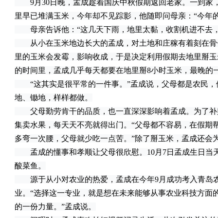
9月30日晚，孟成趁着国庆中秋假期返回老家。一到家
里早已堆满玉米，今年却不见踪影，他随即问母亲：“今年的
母亲告诉他：“这几天下雨，地里太黏，收割机进不去，
从小在玉米地边长大的孟成，对土地和庄稼有着刻在骨
里的玉米会发霉，影响收成，于是决定利用假期去地里掰玉
的时间里，孟成几乎每天都要在地里掰8小时玉米，最晚的一
“这其实是很平常的一件事。”孟成说，父母都是农民，
地、锄地，样样都做。
父母勤劳肯干的品质，也一直深深影响着孟成。为了补
集卖水果，每天天不亮就得出门。“父母都不容易，在假期
多弯一次腰，父母就少吃一点苦。”除了掰玉米，孟成还会
孟成的懂事和孝顺让父母很欣慰。10月7日孟成生日当
酸菜鱼。
源于从小对农业的热爱，孟成在今年9月成功考入青岛农
业。“选择这一专业，就是想在未来能够从事农业科技方面
的一份力量。”孟成说。