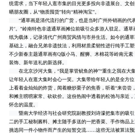
统需求，当下年轻人逛市集的目光更多投向非遗展台、文创
晒朋友圈，从“物质囤货”转向“精神淘宝”。
“通草画是清代流行的广货，也是当时广州外销画的代表
片’。”岭南特色非遗通草画摊位前吸引众多游人驻足。通
纸为载体，记录清代广州商贸风情与市井生活。如今的通草
基础上，融合兄弟非遗技法，利用材质柔韧性进行纯手工塑
不少新春主题通草画有Q版小马、醒狮、木棉花等岭南元素
装饰、新年送礼的新选择。
在北京沙河大集，“我是掌管鱿鱼的神”“重生之我在大集
让年轻人在逛大集时会心一笑。大集带给年轻人的是全方位
上看着金灿灿的炸货，闻着糖炒栗子的焦香，听着“来尝尝
和摊主唠唠家常、砍砍价。这份热闹中透着的松弛与亲近，
怀念的温度。
暨南大学经济与社会研究院副教授刘诗濛把集市的吸引力
二的手工秘制酱料、摊主随手多送的一把香菜、手作饰品上
挑选同一件小物件而产生的短暂交流……这些无法被算法预