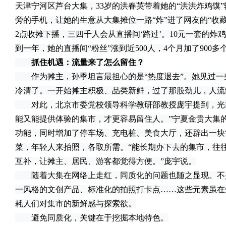
天津宁河区芦台大集，33岁的洪春英带着她的“洪洪炸鸡馍
旁的手机，让她的生意从大集摊位一路“炸”进了网友的“收藏
2点收摊下播，三四千人会从直播间‘路过’。10元一套的炸鸡
到一年，她的直播间“粉丝”涨到近500人，4个月加了900
抓住机遇：流量来了怎么留住？
作为摊主，孙季坦言最担心的是“热度退去”。她见过一
冷清了。一开始摊主积极、品类新鲜，过了那股劲儿，人流
对此，北京市委党校领导科学教研部教授庞宇提到，光靠
能又能提供体验的集市，才更容易留住人。”宁夏金贵大集
功能，同时增加了停车场、充电桩、美食大厅，还辟出一块“7
菜，年轻人来拍照，各取所需。“能长期办下去的集市，往
互补，让摊主、居民、游客都觉得方便。”庞宇说。
随着大集在网络上走红，同质化的问题也随之显现。不
一风格的文创产品、标准化的拍照打卡点……这些元素虽在
耗人们对集市的新鲜感与探索欲。
避免同质化，关键在于挖掘本地特色。