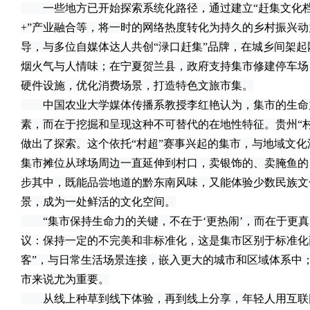
一些地方已开始探索系统化路径，通过建立“赶集文化档
+”产业融合等，将一时的网络热度转化为持久的乡村振兴
导，与多位自媒体达人共创“渌口赶集”品牌，在城乡间架
烟火气与人情味；在宁夏贺兰县，政府支持集市修建停车场
硬件设施，优化消费场景，打造特色文旅市集。
中国农业大学媒体传播系教授李红艳认为，集市的生命
素，而在于挖掘和呈现这种不可替代的在地性特征。贵州“
做出了探索。这个依托“村超”赛事兴起的集市，与地域文
集市摊位从球场周边一直延伸到村口，卖银饰的、卖腌鱼的
步其中，既能品尝地道的黔东南风味，又能体验少数民族文
景，成为一处鲜活的文化空间。
“集市保持生命力的关键，不在于‘更热闹’，而在于更真
议：保持一定的不完美和非标准化，这是集市区别于标准化
客”，与日常生活场景连接，嵌入更大的城市和区域体系中
市来说尤为重要。
从线上种草到线下体验，再到线上分享，年轻人用互联