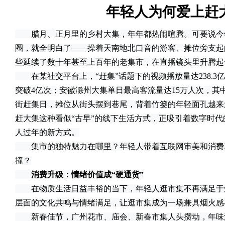
年轻人为何爱上赶
腊月、正月里的乡村大集，年年都热闹喧腾。可要说今
圈，就全明白了——操着天南地北口音的游客、摊位旁支起
些延续了数十年甚至上百年的老集市，在直播镜头里升腾起
在某社交平台上，“赶集”话题下的视频播放量达238.3
突破4亿次；安徽滁州大集单日最高客流量达15万人次，其
街赶集日，摊位从街头摆到巷尾，背着竹篓的年轻面孔越来
赶大集这种看似“古早”的线下生活方式，正吸引着数字时
人过年的新方式。
集市的独特魅力在哪里？年轻人带着互联网审美和消费
撞？
消费升级：情绪价值成“硬通货”
在物质生活日益丰裕的当下，年轻人逛市集不再满足于
层面的文化共鸣与情绪满足，让逛市集成为一场兼具烟火感
新春佳节，广州花市、庙会、新春市集人头攒动，年味