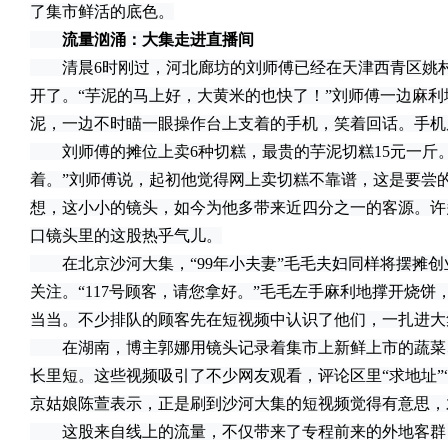
了集市鲜活的底色。
流量汹涌：大集走进直播间
清晨6时刚过，河北廊坊的刘师傅已经在天津西青区姚村
开了。“芋泥的马上好，大黄米的也快了！”刘师傅一边麻
泥，一边不时瞄一眼操作台上支着的手机，笑着回话。手机
刘师傅的摊位上卖6种切糕，最贵的芋泥切糕15元一斤。
着。”刘师傅说，起初他觉得网上卖切糕不靠谱，这是要尝
想，这小小的镜头，如今为他多带来近四分之一的客源。许
口镜头里的这股热乎气儿。
在北京沙河大集，“99年小夫妻”毛毛夫妇同样将摆摊创
关注。“117号顾客，请您拿好。”毛毛左手麻利地撑开烧
当当。不少排队的顾客先在短视频中认识了他们，一扎进大
在湖南，博主郭娜用镜头记录着集市上新鲜上市的蔬菜
长里短。这些视频吸引了不少网友观看，评论区里“求地址”
京姑娘陈萱表示，正是刷到沙河大集的短视频觉得有意思，
这股来自线上的流量，不仅带来了专程前来的外地客群