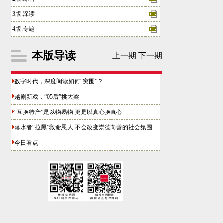
3版:深读
4版:专题
本版导读
上一期
下一期
数字时代，深度阅读如何“突围”？
越剧新戏，“05后”挑大梁
“互换特产”是以物易物 更是以真心换真心
落水者“拉黑”救命恩人 不会改变崇德向善的社会氛围
今日看点